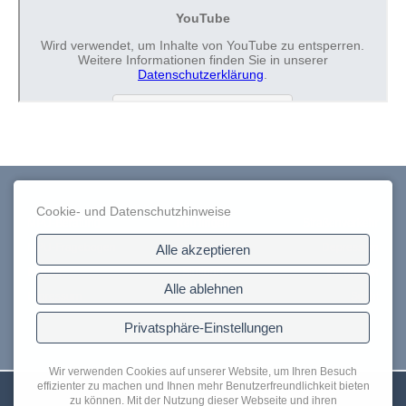
Navigation
Navigation
Navi
überspringen
überspringen
über
Cookie- und Datenschutzhinweise
MPU-Beratung
Reutlingen
Straßenverkehr
MPU-Fragebogen
Darmstadt
Depression
Alle akzeptieren
Kontakt
Stuttgart
Integration
Alle ablehnen
Impressum
Sinsheim
Sucht
München
Privatsphäre-Einstellungen
Wir verwenden Cookies auf unserer Website, um Ihren Besuch
effizienter zu machen und Ihnen mehr Benutzerfreundlichkeit bieten
zu können. Mit der Nutzung dieser Webseite und ihren