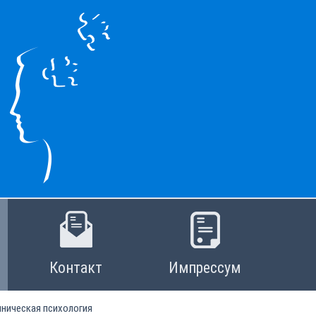
Контакт
Импрессум
иническая психология