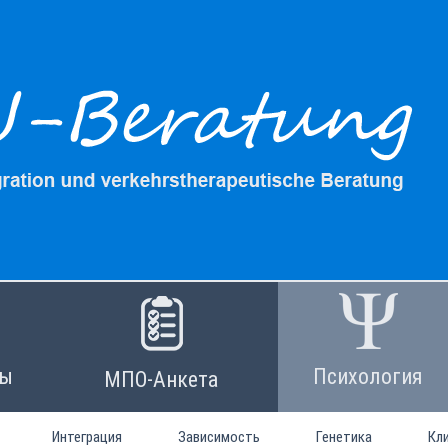
лы
Психология
МПО-Анкета
Интеграция
Зависимость
Генетика
Кл