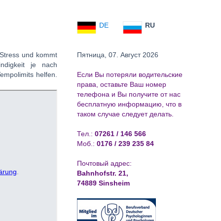
DE
RU
 Stress und kommt
Пятница, 07. Август 2026
ndigkeit je nach
empolimits helfen.
Если Вы потеряли водительские
права, oставьте Ваш номер
телефона и Вы получите от нас
бесплатную информацию, что в
таком случае следует делать.
Тел.:
07261 / 146 566
Моб.:
0176 / 239 235 84
Почтовый адрес:
Bahnhofstr. 21,
74889 Sinsheim