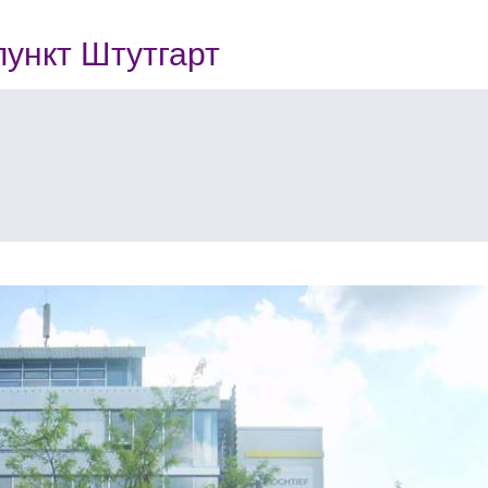
ункт Штутгарт