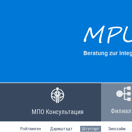
Пропустить
навигацию
Филиа
МПО Консультация
Ройтлинген
Дармштадт
Штутгарт
Зинсхайм