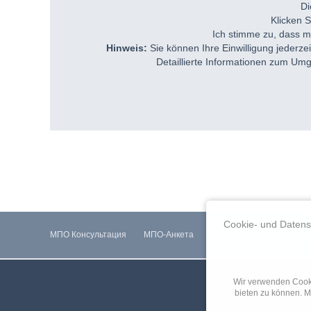
Di
Klicken S
Ich stimme zu, dass m
Hinweis:
Sie können Ihre Einwilligung jederze
Detaillierte Informationen zum Umg
Пропустить
Cookie- und Datens
навигацию
МПО Консультация
МПО-Анкета
Ройтлинген
Дармшта
Wir verwenden Cooki
bieten zu können. M