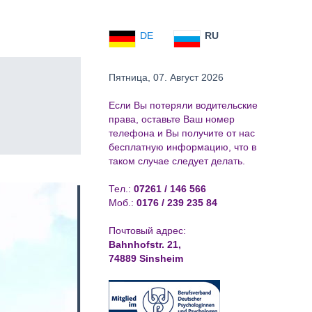
DE
RU
Пятница, 07. Август 2026
Если Вы потеряли водительские
права, oставьте Ваш номер
телефона и Вы получите от нас
бесплатную информацию, что в
таком случае следует делать.
Тел.:
07261 / 146 566
Моб.:
0176 / 239 235 84
Почтовый адрес:
Bahnhofstr. 21,
74889 Sinsheim