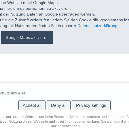
ese Website nutzt Google Maps.
ie hier, um es permanent zu aktivieren.
it der Nutzung Daten an Google übertragen werden.
it für die Zukunft widerrufen, indem Sie den Cookie dlh_googlemaps lö
ang mit Nutzerdaten finden Sie in unserer
Datenschutzerklärung
.
Google Maps aktivieren
chutzhinweise
дт
Штутгарт
Зинсхайм
Мюнхен
Дорожное движение
Депре
Accept all
Deny all
Privacy settings
es auf unserer Website, um Ihren Besuch effizienter zu machen und Ihnen mehr Be
it der Nutzung dieser Webseite und ihren Informationen erklären Sie sich damit ein
© MPU-Beratung Sinsheim | 2005 - 2026
Cookies verwenden.