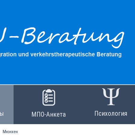
лы
Психология
МПО-Анкета
Мюнхен